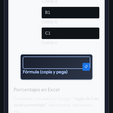
Celda a
Celda b
Celda c
📋
Fórmula (copia y pega)
Porcentajes en Excel
Consultas comunes en Google:
“regla de 3 en
excel porcentaje”
, descuentos, impuestos,
etc.