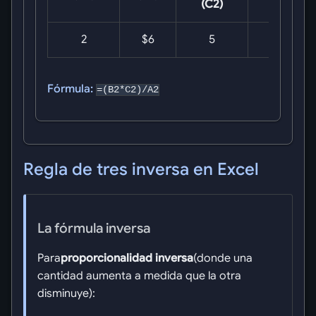
(C2)
2
$6
5
$15
Fórmula:
=(B2*C2)/A2
Regla de tres inversa en Excel
La fórmula inversa
Para
proporcionalidad inversa
(donde una
cantidad aumenta a medida que la otra
disminuye):