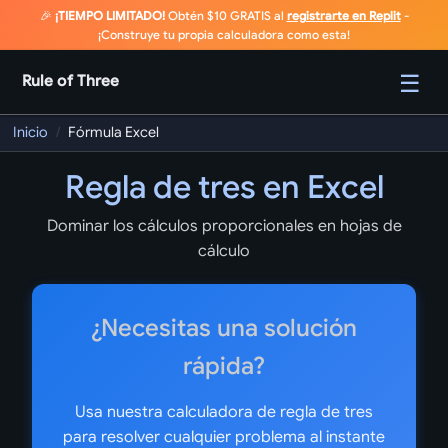
🎉
¡TIEMPO LIMITADO!
Obtén $10 GRATIS al
registrarte en Replit
-
¡Construye tu propia calculadora como esta!
☰
Rule of Three
Inicio
/
Fórmula Excel
Regla de tres en Excel
Dominar los cálculos proporcionales en hojas de
cálculo
¿Necesitas una solución
rápida?
Usa nuestra calculadora de regla de tres
para resolver cualquier problema al instante