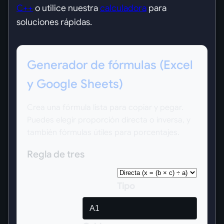
C++
o utilice nuestra
calculadora
para
soluciones rápidas.
Generador de fórmulas (Excel
y Google Sheets)
Crea una fórmula lista para copiar y pegar.
Puedes elegir proporción directa o inversa, y
también fórmulas útiles para porcentajes.
Regla de tres
Tipo