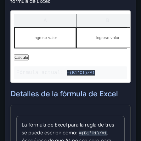
fórmula de Excel:
A
B
Calcule
Fórmula actual:
=(B1*C1)/A1
Detalles de la fórmula de Excel
La fórmula de Excel para la regla de tres
se puede escribir como:
.
=(B1*C1)/A1
Asegúrese de que A1 no sea cero para