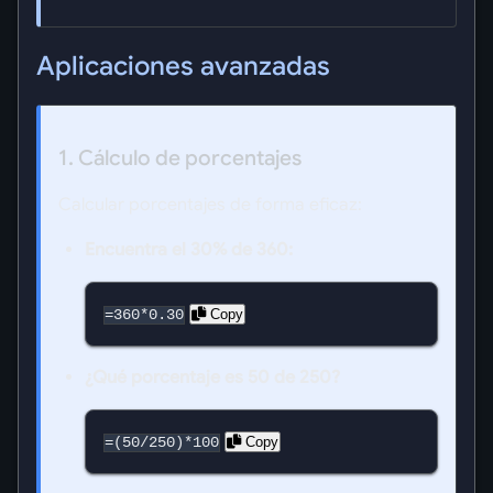
Aplicaciones avanzadas
1. Cálculo de porcentajes
Calcular porcentajes de forma eficaz:
Encuentra el 30% de 360:
Copy
=360*0.30
¿Qué porcentaje es 50 de 250?
Copy
=(50/250)*100