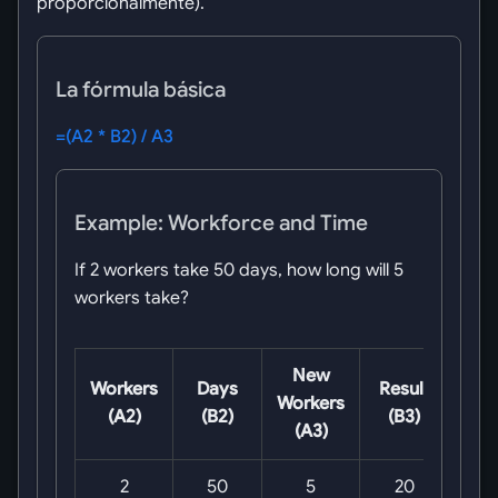
proporcionalmente).
La fórmula básica
=(A2 * B2) / A3
Example: Workforce and Time
If 2 workers take 50 days, how long will 5
workers take?
New
Workers
Days
Result
Workers
(A2)
(B2)
(B3)
(A3)
2
50
5
20