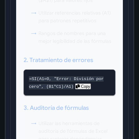
($A$1) para valores fijos
Utilizar referencias relativas (A1)
para patrones repetitivos
Rangos de nombres para una
mejor legibilidad de las fórmulas
2. Tratamiento de errores
=SI(A1=0, "Error: División por
Copy
cero", (B1*C1)/A1)
3. Auditoría de fórmulas
Utilizar las herramientas de
auditoría de fórmulas de Excel