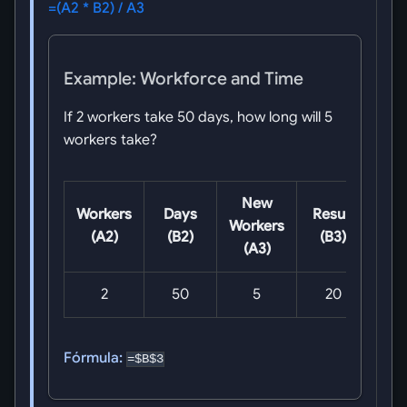
=(A2 * B2) / A3
Example: Workforce and Time
If 2 workers take 50 days, how long will 5
workers take?
New
Workers
Days
Result
Workers
(A2)
(B2)
(B3)
(A3)
2
50
5
20
Fórmula:
=$B$3