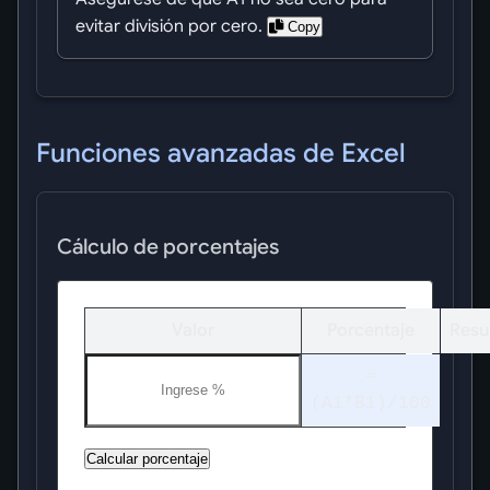
evitar división por cero.
Copy
Funciones avanzadas de Excel
Cálculo de porcentajes
Valor
Porcentaje
Resu
=
(A1*B1)/100
Calcular porcentaje