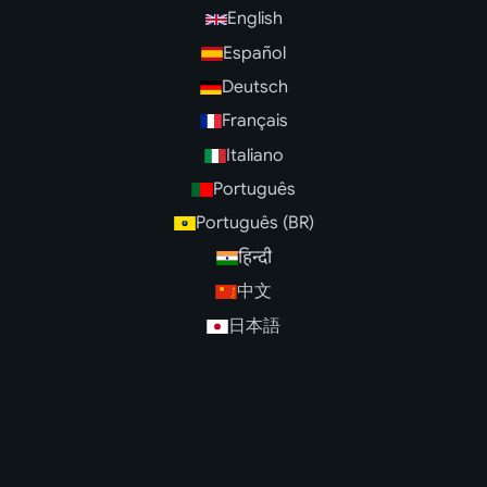
English
Español
Deutsch
Français
Italiano
Português
Português (BR)
हिन्दी
中文
日本語