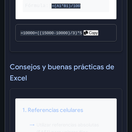
Fórmula:
=(A1*B1)/100
Copy
=10000+((15000-10000)/3)*5
Consejos y buenas prácticas de
Excel
1. Referencias celulares
Utilizar referencias absolutas